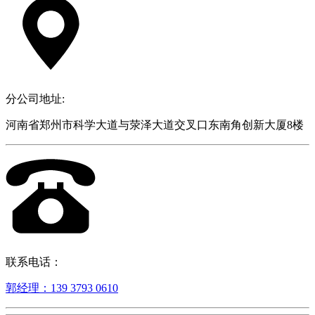
分公司地址:
河南省郑州市科学大道与荥泽大道交叉口东南角创新大厦8楼
联系电话：
郭经理：139 3793 0610