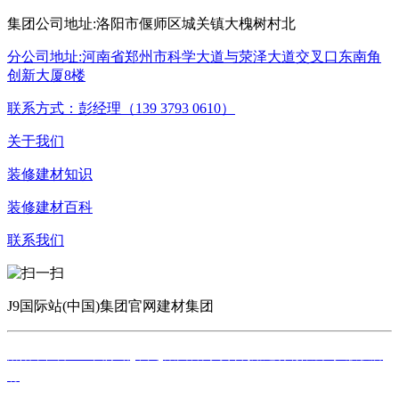
集团公司地址:洛阳市偃师区城关镇大槐树村北
分公司地址:河南省郑州市科学大道与荥泽大道交叉口东南角
创新大厦8楼
联系方式：彭经理（139 3793 0610）
关于我们
装修建材知识
装修建材百科
联系我们
J9国际站(中国)集团官网建材集团
洛阳市偃师区J9国际站(中国)集团官网综合利用建材有限公司 版权所
有