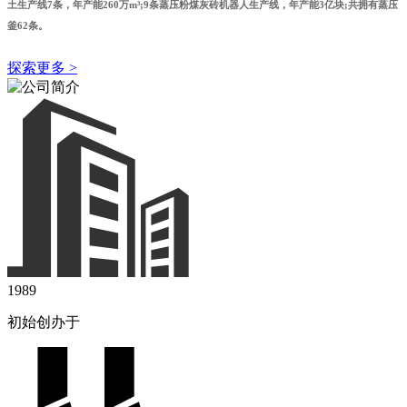
土生产线7条，年产能260万m³;9条蒸压粉煤灰砖机器人生产线，年产能3亿块;共拥有蒸压
釜62条。
探索更多 >
1989
初始创办于