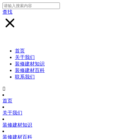
查找
首页
关于我们
装修建材知识
装修建材百科
联系我们

首页
关于我们
装修建材知识
装修建材百科