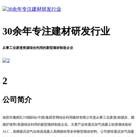
30余年专注建材研发行业
从事工业废渣资源综合利用的新型墙材制造企业
2
公司简介
洛阳市偃师区J9国际站(中国)集团官网综合利用建材有限公司是从事工业废渣(粉煤灰、燃
煤炉渣等)资源综合利用的新型墙材制造企业。主要产品有蒸压加气混凝土轻质墙体板材
ALC，高精蒸压加气自保温混凝土高精砌块等多种新型墙体材料。公司拥有蒸压加气混凝