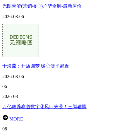
光阴青澄(营销核心)户型全解-最新房价
2026-08-06
于海燕：开店圆梦 暖心便平易近
2026-08-06
06
2026-08
万亿康养赛道数字化风口来袭！三脚猫脚
MORE
06