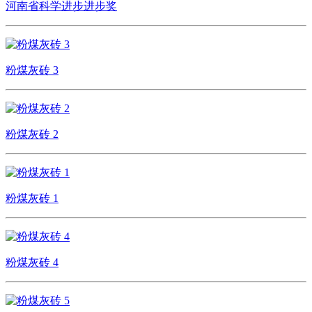
河南省科学进步进步奖
粉煤灰砖 3
粉煤灰砖 2
粉煤灰砖 1
粉煤灰砖 4