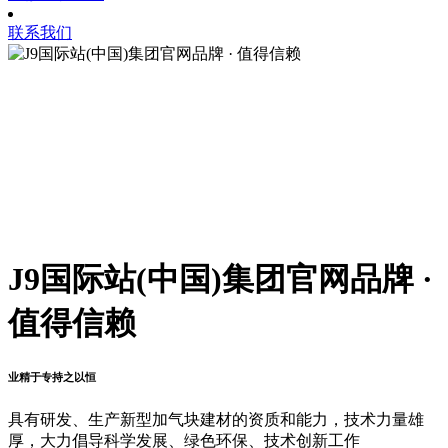
联系我们
J9国际站(中国)集团官网品牌 ·
值得信赖
业精于专持之以恒
具有研发、生产新型加气块建材的资质和能力，技术力量雄
厚，大力倡导科学发展、绿色环保、技术创新工作